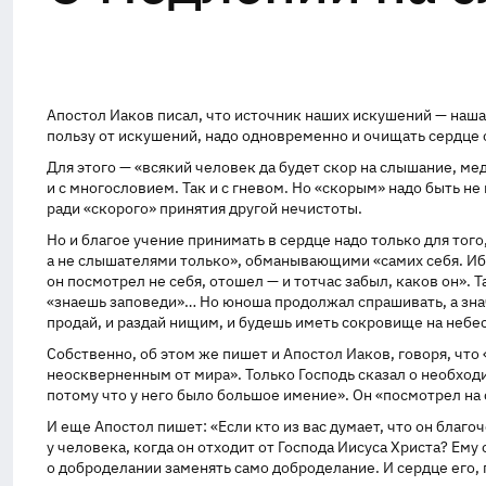
Апостол Иаков писал, что источник наших искушений — наша з
пользу от искушений, надо одновременно и очищать сердце 
Для этого — «всякий человек да будет скор на слышание, мед
и с многословием. Так и с гневом. Но «скорым» надо быть не
ради «скорого» принятия другой нечистоты.
Но и благое учение принимать в сердце надо только для тог
а не слышателями только», обманывающими «самих себя. Ибо
он посмотрел не себя, отошел — и тотчас забыл, каков он». 
«знаешь заповеди»… Но юноша продолжал спрашивать, а значит
продай, и раздай нищим, и будешь иметь сокровище на небеса
Собственно, об этом же пишет и Апостол Иаков, говоря, что 
неоскверненным от мира». Только Господь сказал о необходи
потому что у него было большое имение». Он «посмотрел на с
И еще Апостол пишет: «Если кто из вас думает, что он благоч
у человека, когда он отходит от Господа Иисуса Христа? Ему
о доброделании заменять само доброделание. И сердце его, 