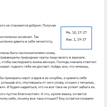
того не становится добром. Получая
Мк. 10, 17-27
постепенно иссякнет. Так
Иак. 1, 19-27
ысленно давить в себе нечистоту,
 должны быть «исполнителями слова,
атривающему природные черты лица своего в зеркале:
ь, чтобы наследовать жизнь вечную. Господь сначала ответил:
азал: «одного тебе не достает: пойди, все, что имеешь,
ы призирать сирот и вдов в их скорбях, и хранить себя
 услышав это, смутившись от сего слова, отошел с печалью,
». И будем надеяться, что он все-таки не успеет забыть их.
того пустое благочестие». А что, кроме языка, остается
самому себе, почему все-таки отошел? Ему остается словами