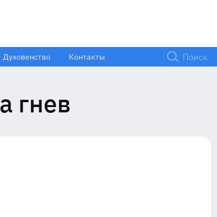
Духовенство
Контакты
а гнев