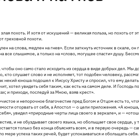
лая похоть. И хотя от искушений — великая польза, но похоть от э
от греховной похоти.
лен на слова, медлен на гнев». Если заткнуть источник в скале, он 
 на все слышимое, а только на «слово, могущее спасти» душу. Бессм
о, чтобы оно само стало исходить из сердца в виде добрых дел. Мы
, кто слушает слово и не исполняет, тот подобен человеку, рассм
Так некий юноша подошел к Иисусу Христу и спросил, что ему делат
, хотел увидеть себя таким, как есть на самом деле. И Господь пок
х; и приходи, последуй за Мною, взяв крест».
«чистое и непорочное благочестие пред Богом и Отцом есть то, чтоб
мости оторвать от себя, а Апостол — о цели приложения. «А юноша,
ебя», увидел «природные черты лица своего в зеркале», и — «отошел
естив, и не обуздывает своего языка, но обольщает свое сердце, у 
 остается только без конца объяснять всем, и в первую очередь — 
по мере успеха таких речей, будет успокаиваться и обольщать себя.