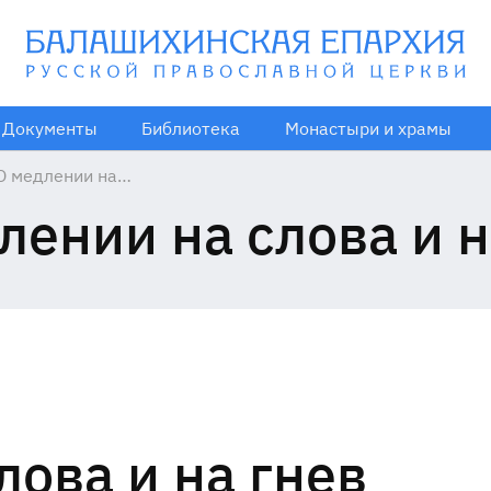
Документы
Библиотека
Монастыри и храмы
О медлении на
слова и на гнев
лении на слова и н
лова и на гнев