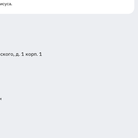
исуса.
ого, д. 1 корп. 1
и