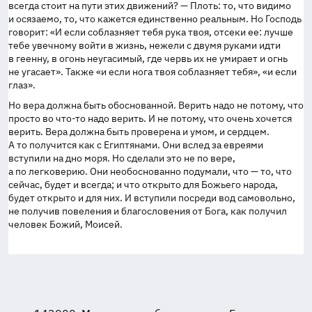
всегда стоит на пути этих движений? — Плоть: то, что видимо
и осязаемо, то, что кажется единственно реальным. Но Господь
говорит: «И если соблазняет тебя рука твоя, отсеки ее: лучше
тебе увечному войти в жизнь, нежели с двумя руками идти
в геенну, в огонь неугасимый, где червь их не умирает и огнь
не угасает». Также «и если нога твоя соблазняет тебя», «и если
глаз».
Но вера должна быть обоснованной. Верить надо не потому, что
просто во
что-то
надо верить. И не потому, что очень хочется
верить. Вера должна быть проверена и умом, и сердцем.
А то получится как с Египтянами. Они вслед за евреями
вступили на дно моря. Но сделали это не по вере,
а по легковерию. Они необоснованно подумали, что — то, что
сейчас, будет и всегда; и что открыто для Божьего народа,
будет открыто и для них. И вступили посреди вод самовольно,
не получив повеления и благословения от Бога, как получил
человек Божий, Моисей.