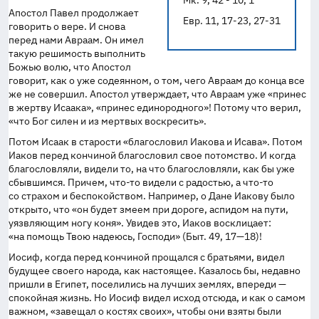
Мк. 9, 42 - 10, 1
Апостол Павел продолжает
Евр. 11, 17-23, 27-31
говорить о вере. И снова
перед нами Авраам. Он имел
такую решимость выполнить
Божью волю, что Апостол
говорит, как о уже содеянном, о том, чего Авраам до конца все
же не совершил. Апостол утверждает, что Авраам уже «принес
в жертву Исаака», «принес единородного»! Потому что верил,
«что Бог силен и из мертвых воскресить».
Потом Исаак в старости «благословил Иакова и Исава». Потом
Иаков перед кончиной благословил свое потомство. И когда
благословляли, видели то, на что благословляли, как бы уже
сбывшимся. Причем,
что-то
видели с радостью, а
что-то
со страхом и беспокойством. Например, о Дане Иакову было
открыто, что «он будет змеем при дороге, аспидом на пути,
уязвляющим ногу коня». Увидев это, Иаков восклицает:
«на помощь Твою надеюсь, Господи» (Быт. 49,
17—18
)!
Иосиф, когда перед кончиной прощался с братьями, видел
будущее своего народа, как настоящее. Казалось бы, недавно
пришли в Египет, поселились на лучших землях, впереди —
спокойная жизнь. Но Иосиф видел исход отсюда, и как о самом
важном, «завещал о костях своих», чтобы они взяты были