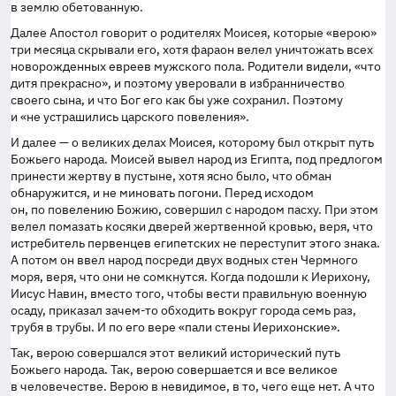
в землю обетованную.
Далее Апостол говорит о родителях Моисея, которые «верою»
три месяца скрывали его, хотя фараон велел уничтожать всех
новорожденных евреев мужского пола. Родители видели, «что
дитя прекрасно», и поэтому уверовали в избранничество
своего сына, и что Бог его как бы уже сохранил. Поэтому
и «не устрашились царского повеления».
И далее — о великих делах Моисея, которому был открыт путь
Божьего народа. Моисей вывел народ из Египта, под предлогом
принести жертву в пустыне, хотя ясно было, что обман
обнаружится, и не миновать погони. Перед исходом
он, по повелению Божию, совершил с народом пасху. При этом
велел помазать косяки дверей жертвенной кровью, веря, что
истребитель первенцев египетских не переступит этого знака.
А потом он ввел народ посреди двух водных стен Чермного
моря, веря, что они не сомкнутся. Когда подошли к Иерихону,
Иисус Навин, вместо того, чтобы вести правильную военную
осаду, приказал
зачем-то
обходить вокруг города семь раз,
трубя в трубы. И по его вере «пали стены Иерихонские».
Так, верою совершался этот великий исторический путь
Божьего народа. Так, верою совершается и все великое
в человечестве. Верою в невидимое, в то, чего еще нет. А что