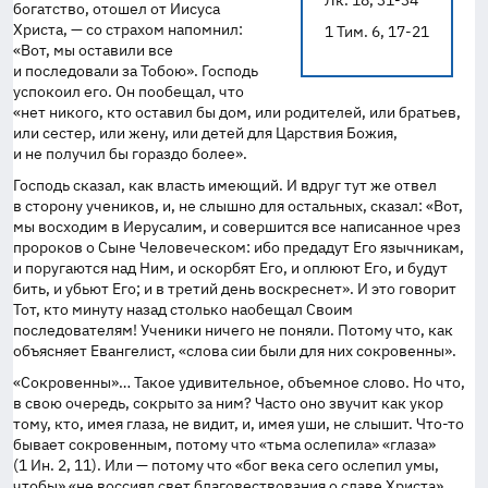
Лк. 18, 31-34
богатство, отошел от Иисуса
Христа, — со страхом напомнил:
1 Тим. 6, 17-21
«Вот, мы оставили все
и последовали за Тобою». Господь
успокоил его. Он пообещал, что
«нет никого, кто оставил бы дом, или родителей, или братьев,
или сестер, или жену, или детей для Царствия Божия,
и не получил бы гораздо более».
Господь сказал, как власть имеющий. И вдруг тут же отвел
в сторону учеников, и, не слышно для остальных, сказал: «Вот,
мы восходим в Иерусалим, и совершится все написанное чрез
пророков о Сыне Человеческом: ибо предадут Его язычникам,
и поругаются над Ним, и оскорбят Его, и оплюют Его, и будут
бить, и убьют Его; и в третий день воскреснет». И это говорит
Тот, кто минуту назад столько наобещал Своим
последователям! Ученики ничего не поняли. Потому что, как
объясняет Евангелист, «слова сии были для них сокровенны».
«Сокровенны»… Такое удивительное, объемное слово. Но что,
в свою очередь, сокрыто за ним? Часто оно звучит как укор
тому, кто, имея глаза, не видит, и, имея уши, не слышит.
Что-то
бывает сокровенным, потому что «тьма ослепила» «глаза»
(1 Ин. 2, 11). Или — потому что «бог века сего ослепил умы,
чтобы» «не воссиял свет благовествования о славе Христа»