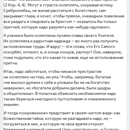
(2 Кор. 4, 4). Могут и страсти ослеплять, сокрывая истину.
Сребролюбец, не желая расстаться с богатством, сам
закрывает глаза, и хочет, чтобы прямое, очевидное повеление
все раздать и следовать за Христом — оказалось бы только
притчей, которую надо разуметь как-нибудь «духовно».
А ученики были ослеплены лучами славы своего Учителя.
Их ослепляла и радостная надежда — во много раз получить
за понесенные труды. И вдруг — эти слова, что Его Самого
оскорбят, оплюют, и, в конце концов, распнут! Они, наверное,
тоже подумали, что это
какая-то
новая, еще не истолкованная
притча.
Итак, надо заботиться, чтобы никакое пристрастие
не ослепляло ни глаз, ни ума. Чтобы, например, богатые
«не высоко думали о себе и уповали бы не на богатство
неверное», но «богатели добрыми делами, были щедры
и общительны». В попытках объяснить необъяснимое надо
также беречься «негодного пустословия» и «лжеименного
знания».
И тогда «сокровенное» предстанет в своем чистом виде: как
Божественная тайна, которую не разгадывать надо, но —
погрузиться в нее, и которую «в свое время откроет
блаженный и единый сильный Царь царствующих, и Господь