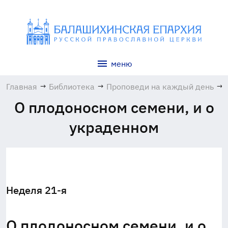
меню
Главная
→
Библиотека
→
Проповеди на каждый день
→
О плодоносном семени, и о
украденном
Неделя 21-я
О плодоносном семени, и о