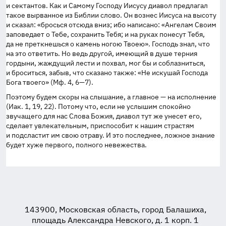
и сектантов. Как и Самому Господу Иисусу диавол предлагал
такое вырванное из Библии слово. Он вознес Иисуса на высоту
и сказал: «бросься отсюда вниз; ибо написано: «Ангелам Своим
заповедает о Тебе, сохранить Тебя; и на руках понесут Тебя,
да не преткнешься о камень ногою Твоею». Господь знал, что
на это ответить. Но ведь другой, имеющий в душе терния
гордыни, жаждущий лести и похвал, мог бы и соблазниться,
и броситься, забыв, что сказано также: «Не искушай Господа
Бога твоего» (Мф. 4,
6—7
).
Поэтому будем скоры на слышание, а главное — на исполнение
(Иак. 1, 19, 22). Потому что, если не услышим спокойно
звучащего для нас Слова Божия, диавол тут же унесет его,
сделает увлекательным, приспособит к нашим страстям
и подсластит им свою отраву. И это последнее, ложное знание
будет хуже первого, полного невежества.
143900, Московская область, город Балашиха,
площадь Александра Невского, д. 1 корп. 1