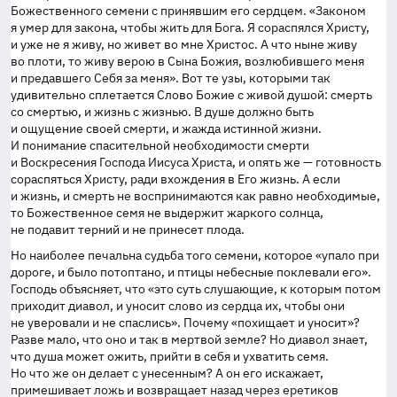
Божественного семени с принявшим его сердцем. «Законом
я умер для закона, чтобы жить для Бога. Я сораспялся Христу,
и уже не я живу, но живет во мне Христос. А что ныне живу
во плоти, то живу верою в Сына Божия, возлюбившего меня
и предавшего Себя за меня». Вот те узы, которыми так
удивительно сплетается Слово Божие с живой душой: смерть
со смертью, и жизнь с жизнью. В душе должно быть
и ощущение своей смерти, и жажда истинной жизни.
И понимание спасительной необходимости смерти
и Воскресения Господа Иисуса Христа, и опять же — готовность
сораспяться Христу, ради вхождения в Его жизнь. А если
и жизнь, и смерть не воспринимаются как равно необходимые,
то Божественное семя не выдержит жаркого солнца,
не подавит терний и не принесет плода.
Но наиболее печальна судьба того семени, которое «упало при
дороге, и было потоптано, и птицы небесные поклевали его».
Господь объясняет, что «это суть слушающие, к которым потом
приходит диавол, и уносит слово из сердца их, чтобы они
не уверовали и не спаслись». Почему «похищает и уносит»?
Разве мало, что оно и так в мертвой земле? Но диавол знает,
что душа может ожить, прийти в себя и ухватить семя.
Но что же он делает с унесенным? А он его искажает,
примешивает ложь и возвращает назад через еретиков