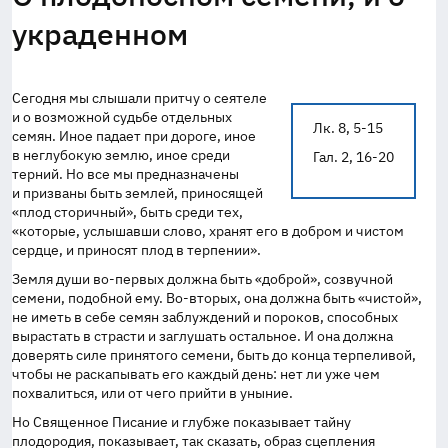
украденном
Сегодня мы слышали притчу о сеятеле
и о возможной судьбе отдельных
Лк. 8, 5-15
семян. Иное падает при дороге, иное
в неглубокую землю, иное среди
Гал. 2, 16-20
терний. Но все мы предназначены
и призваны быть землей, приносящей
«плод сторичный», быть среди тех,
«которые, услышавши слово, хранят его в добром и чистом
сердце, и приносят плод в терпении».
Земля души
во-первых
должна быть «доброй», созвучной
семени, подобной ему.
Во-вторых
, она должна быть «чистой»,
не иметь в себе семян заблуждений и пороков, способных
вырастать в страсти и заглушать остальное. И она должна
доверять силе принятого семени, быть до конца терпеливой,
чтобы не раскапывать его каждый день: нет ли уже чем
похвалиться, или от чего прийти в уныние.
Но Священное Писание и глубже показывает тайну
плодородия, показывает, так сказать, образ сцепления