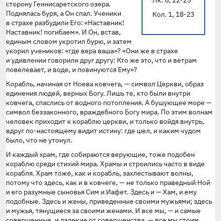
Лк. 8, 22-25
сторону Геннисаретского озера.
Поднялась буря, а Он спал. Ученики
Кол. 1, 18-23
в страхе разбудили Его: «Наставник!
Наставник! погибаем». И Он, встав,
единым словом укротил бурю, и затем
укорил учеников: «где вера ваша»? «Они же в страхе
и удивлении говорили друг другу: Кто же это, что и ветрам
повелевает, и воде, и повинуются Ему»?
Корабль, начиная от Ноева ковчега, — символ Церкви, образ
единения людей, верных Богу. Лишь те, кто были внутри
ковчега, спаслись от водного потопления. А бушующее море —
символ беззаконного, враждебного Богу мира. По этим волнам
человек приходит к кораблю церкви, и только войдя внутрь,
вдруг
по-настоящему
видит истину: где шел, и каким чудом
было, что не утонул.
И каждый храм, где собираются верующие, тоже подобен
кораблю среди стихий мира. Храмы и строились часто в виде
корабля. Храм тоже, как и корабль, захлестывают волны,
потому что здесь, как и в ковчеге, — не только праведный Ной
и его разумные сыновья Сим и Иафет. Здесь и — Хам, и ему
подобные. Здесь и жены, приведенные своими мужьями; здесь
и мужья, тянущиеся за своими женами. И все мы, — и самые
совершенные, и далекие от совершенства, — все мы стоим