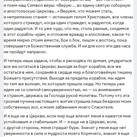
и поем наш Символ веры: «Верую … во едину святую соборную
и апостольскую Церковь…» Веруем, что можем стать,
и непременно станем — истинным телом Христовым, все члены
которого страждут, когда один страждет, и радуются, когда
один радуется. И то уже чудо, что мы, столь разные, сходимся
в этот корабль-храм, и отложив вражду и злословие,
какое-то
время мирно стоим вместе, бок о бок, лицом к востоку, пока
совершается Божественная служба. И ни для кого эти два часа
не пройдут напрасно.
И теперь наша задача, чтобы и расходясь по домам, умудриться
все же остаться в Церкви; выходя за борт корабля, все же
остаться в нем, сохраняя в сердце мир и благоговейную тишину
Божьего присутствия. Выходя за пределы корабля, мы идем
по тем же волнам, по которым пришли сюда. Но теперь уже
идем не со слепой самоуверенностью, но — со вниманием
и страхом, держась за Господа рукой молитвы. Потому что эта
грозная пучина настоящего жития страшна лишь бездною моих
собственных зол, и моим забвением моего Спасителя.
И я еще не в Церкви, если мир еще влечет меня и кажется мне
устойчивым и стабильным. И — я еще не в Церкви, если,
с другой стороны, меня страшат бури. Значит у меня еще нет
уверенности в силе и мудрости моего Кормчего, значит я еще