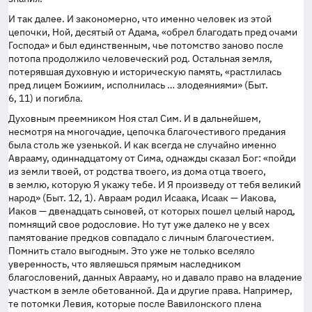
И так далее. И закономерно, что именно человек из этой
цепочки, Ной, десятый от Адама, «обрел благодать пред очами
Господа» и был единственным, чье потомство заново после
потопа продолжило человеческий род. Остальная земля,
потерявшая духовную и историческую память, «растлилась
пред лицем Божиим, исполнилась … злодеяниями» (Быт.
6, 11) и погибла.
Духовным преемником Ноя стал Сим. И в дальнейшем,
несмотря на многочадие, цепочка благочестивого предания
была столь же узенькой. И как всегда не случайно именно
Аврааму, одиннадцатому от Сима, однажды сказал Бог: «пойди
из земли твоей, от родства твоего, из дома отца твоего,
в землю, которую Я укажу тебе. И Я произведу от тебя великий
народ» (Быт. 12, 1). Авраам родил Исаака, Исаак — Иакова,
Иаков — двенадцать сыновей, от которых пошел целый народ,
помнящий свое родословие. Но тут уже далеко не у всех
памятование предков совпадало с личным благочестием.
Помнить стало выгодным. Это уже не только вселяло
уверенность, что являешься прямым наследником
благословений, данных Аврааму, но и давало право на владение
участком в земле обетованной. Да и другие права. Например,
те потомки Левия, которые после Вавилонского плена