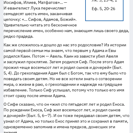
Лк. 3, 23-4, 1
Иосифов, Илиев, Матфатов»… —
И евангелист Лука перечисляет
Еф. 5, 20-26
семьдесят шесть имен, заканчивая
цепочку: «… Сифов, Адамов, Божий».
Удивительно читать это бесконечное
перечисление имен, особенно нам, знающим лишь своего деда,
редко прадеда.
Как же сложилось и дошло до нас это родословие? Из истории
самой первой семьи мы знаем, что первым у Адама и Евы
родился Каин. Потом — Авель. Каин из зависти убил Авеля
и заслужил проклятие. Затем родился Сиф. После этого Адам
прожил «еще восемьсот лет и родил сынов и дочерей» (Быт.
5, 4). До грехопадения Адам был с Богом, так что ему было что
поведать своим детям. Но не все хотели знать о сотворении
мира, о жизни в раю, о грехопадении и надежде на грядущее
избавление. Только Сиф услышал, потому что только его имя
стоит сразу после имени Адама.
О Сифе сказано, что он «жил сто пятьдесят лет и родил Еноса.
По рождении Еноса, Сиф жил восемьсот лет, и родил сынов
и дочерей» (Быт. 5,
6—7
). И он тоже передавал своим детям, что
узнал от Адама, но только Енос принял это и сохранил в памяти,
одновременно запомнив и имена предков, донесших эти
знания.