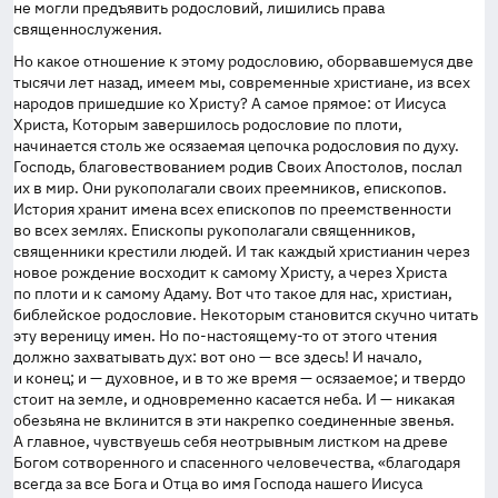
не могли предъявить родословий, лишились права
священнослужения.
Но какое отношение к этому родословию, оборвавшемуся две
тысячи лет назад, имеем мы, современные христиане, из всех
народов пришедшие ко Христу? А самое прямое: от Иисуса
Христа, Которым завершилось родословие по плоти,
начинается столь же осязаемая цепочка родословия по духу.
Господь, благовествованием родив Своих Апостолов, послал
их в мир. Они рукополагали своих преемников, епископов.
История хранит имена всех епископов по преемственности
во всех землях. Епископы рукополагали священников,
священники крестили людей. И так каждый христианин через
новое рождение восходит к самому Христу, а через Христа
по плоти и к самому Адаму. Вот что такое для нас, христиан,
библейское родословие. Некоторым становится скучно читать
эту вереницу имен. Но по-
настоящему-то
от этого чтения
должно захватывать дух: вот оно — все здесь! И начало,
и конец; и — духовное, и в то же время — осязаемое; и твердо
стоит на земле, и одновременно касается неба. И — никакая
обезьяна не вклинится в эти накрепко соединенные звенья.
А главное, чувствуешь себя неотрывным листком на древе
Богом сотворенного и спасенного человечества, «благодаря
всегда за все Бога и Отца во имя Господа нашего Иисуса