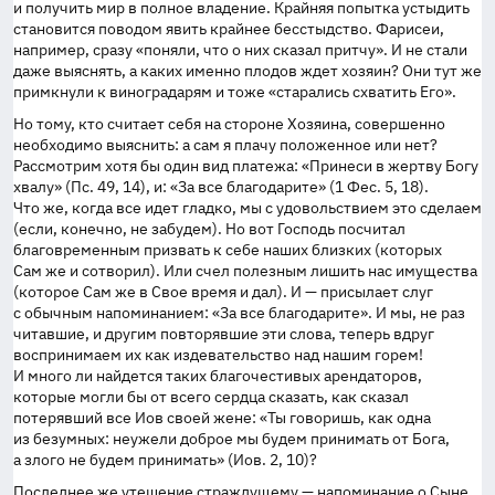
и получить мир в полное владение. Крайняя попытка устыдить
становится поводом явить крайнее бесстыдство. Фарисеи,
например, сразу «поняли, что о них сказал притчу». И не стали
даже выяснять, а каких именно плодов ждет хозяин? Они тут же
примкнули к виноградарям и тоже «старались схватить Его».
Но тому, кто считает себя на стороне Хозяина, совершенно
необходимо выяснить: а сам я плачу положенное или нет?
Рассмотрим хотя бы один вид платежа: «Принеси в жертву Богу
хвалу» (Пс. 49, 14), и: «За все благодарите» (1 Фес. 5, 18).
Что же, когда все идет гладко, мы с удовольствием это сделаем
(если, конечно, не забудем). Но вот Господь посчитал
благовременным призвать к себе наших близких (которых
Сам же и сотворил). Или счел полезным лишить нас имущества
(которое Сам же в Свое время и дал). И — присылает слуг
с обычным напоминанием: «За все благодарите». И мы, не раз
читавшие, и другим повторявшие эти слова, теперь вдруг
воспринимаем их как издевательство над нашим горем!
И много ли найдется таких благочестивых арендаторов,
которые могли бы от всего сердца сказать, как сказал
потерявший все Иов своей жене: «Ты говоришь, как одна
из безумных: неужели доброе мы будем принимать от Бога,
а злого не будем принимать» (Иов. 2, 10)?
Последнее же утешение страждущему — напоминание о Сыне