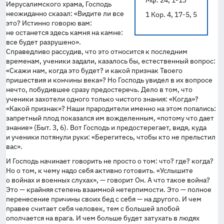
Мф. 24, 1-13
Иерусалимского храма, Господь
неожиданно сказал: «Видите ли все
1 Кор. 4, 17-5, 5
это? Истинно говорю вам:
не останется здесь камня на камне:
все будет разрушено».
Справедливо рассудив, что это относится к последним
временам, ученики задали, казалось бы, естественный вопрос:
«Скажи нам, когда это будет? и какой признак Твоего
пришествия и кончины века»? Но Господь увидел в их вопросе
нечто, побудившее сразу предостеречь. Дело в том, что
ученики захотели одного только чистого знания: «Когда»?
«Какой признак»? Наши прародители именно на этом попались:
запретный плод показался им вожделенным, «потому что дает
знание» (Быт. 3, 6). Вот Господь и предостерегает, видя, куда
и ученики потянули руки: «Берегитесь, чтобы кто не прельстил
вас».
И Господь начинает говорить не просто о том: что? где? когда?
Но о том, к чему надо себя активно готовить. «Услышите
о войнах и военных слухах», — говорит Он. А что такое война?
Это — крайняя степень взаимной нетерпимости. Это — полное
перенесение причины своих бед с себя — на другого. И чем
правее считает себя человек, тем с большей злобой
ополчается на врага. И чем больше будет затухать в людях