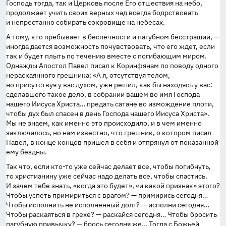
Господь тогда, так и Церковь после Его отшествия на небо,
продолжает учить своих верных чад всегда бодрствовать
и непрестанно собирать сокровище на небесах.
А тому, кто пребывает в беспечности и пагубном бесстрашии, —
иногда дается возможность почувствовать, что его ждет, если
так и будет плыть по течению вместе с погибающим миром.
Однажды Апостол Павел писал к Коринфянам по поводу одного
нераскаянного грешника: «А я, отсутствуя телом,
но присутствуя у вас духом, уже решил, как бы находясь у вас:
сделавшего такое дело, в собрании вашем во имя Господа
нашего Иисуса Христа… предать сатане во измождение плоти,
чтобы дух был спасен в день Господа нашего Иисуса Христа».
Мы не знаем, как именно это происходило, и в чем именно
заключалось, но нам известно, что грешник, о котором писал
Павел, в конце концов пришел в себя и отпрянул от показанной
ему бездны.
Так что, если
кто-то
уже сейчас делает все, чтобы погибнуть,
то христианину уже сейчас надо делать все, чтобы спастись.
И зачем тебе знать, «когда это будет», «и какой признак» этого?
Чтобы успеть примириться с врагом? — примирись сегодня…
Чтобы исполнить не исполненный долг? — исполни сегодня…
Чтобы раскаяться в грехе? — раскайся сегодня… Чтобы бросить
пагубную привычку? — брось сегодня же… Тогда с Божьей