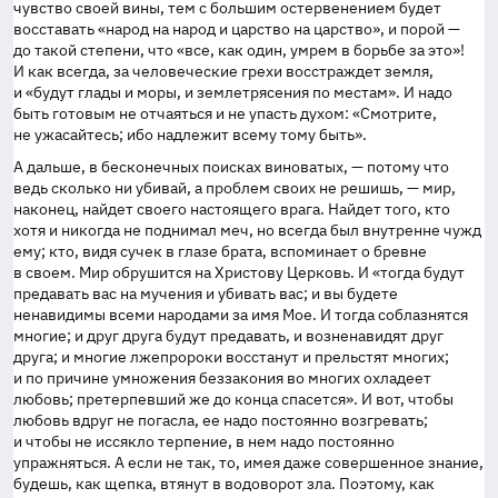
чувство своей вины, тем с большим остервенением будет
восставать «народ на народ и царство на царство», и порой —
до такой степени, что «все, как один, умрем в борьбе за это»!
И как всегда, за человеческие грехи восстраждет земля,
и «будут глады и моры, и землетрясения по местам». И надо
быть готовым не отчаяться и не упасть духом: «Смотрите,
не ужасайтесь; ибо надлежит всему тому быть».
А дальше, в бесконечных поисках виноватых, — потому что
ведь сколько ни убивай, а проблем своих не решишь, — мир,
наконец, найдет своего настоящего врага. Найдет того, кто
хотя и никогда не поднимал меч, но всегда был внутренне чужд
ему; кто, видя сучек в глазе брата, вспоминает о бревне
в своем. Мир обрушится на Христову Церковь. И «тогда будут
предавать вас на мучения и убивать вас; и вы будете
ненавидимы всеми народами за имя Мое. И тогда соблазнятся
многие; и друг друга будут предавать, и возненавидят друг
друга; и многие лжепророки восстанут и прельстят многих;
и по причине умножения беззакония во многих охладеет
любовь; претерпевший же до конца спасется». И вот, чтобы
любовь вдруг не погасла, ее надо постоянно возгревать;
и чтобы не иссякло терпение, в нем надо постоянно
упражняться. А если не так, то, имея даже совершенное знание,
будешь, как щепка, втянут в водоворот зла. Поэтому, как