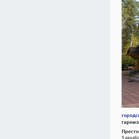
городс
гарниз
Престо
9 декабр