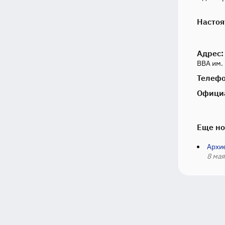
Настоя
Адрес:
ВВА им.
Телефо
Офици
Еще но
Архи
8 мая