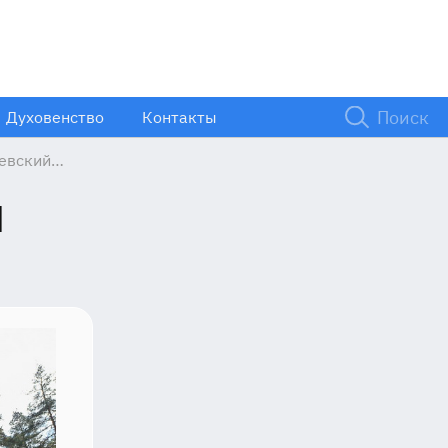
Духовенство
Контакты
евский
м