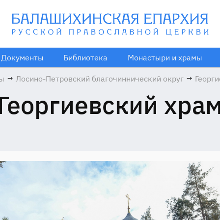
Документы
Библиотека
Монастыри и храмы
мы
→
Лосино-Петровский благочиннический округ
→
Георги
храм
Георгиевский хра