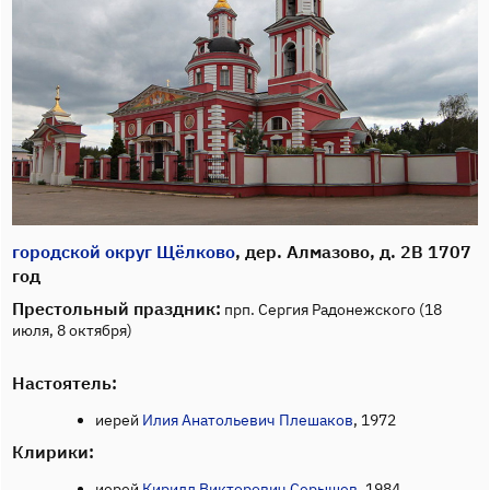
городской округ Щёлково
, дер. Алмазово, д. 2В 1707
год
Престольный праздник:
прп. Сергия Радонежского (18
июля, 8 октября)
Настоятель:
иерей
Илия Анатольевич Плешаков
, 1972
Клирики:
иерей
Кирилл Викторович Серышев
, 1984