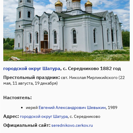
городской округ Шатура
, с. Середниково 1882 год
Престольный праздник:
свт. Николая Мирликийского (22
мая, 11 августа, 19 декабря)
Настоятель:
иерей
Евгений Александрович Шевыкин
, 1989
Адрес:
городской округ Шатура
, с. Середниково
Официальный сайт:
serednikovo.cerkov.ru