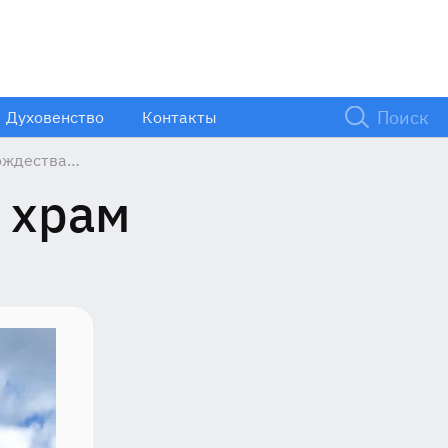
Духовенство
Контакты
ождества
ва
 храм