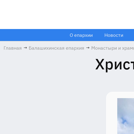
О епархии
Новости
Главная
→
Балашихинская епархия
→
Монастыри и хра
Хрис