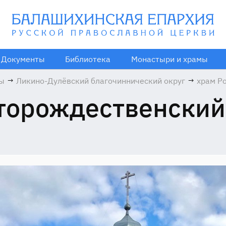
Документы
Библиотека
Монастыри и храмы
мы
→
Ликино-Дулёвский благочиннический округ
→
храм Р
Христо
торождественский