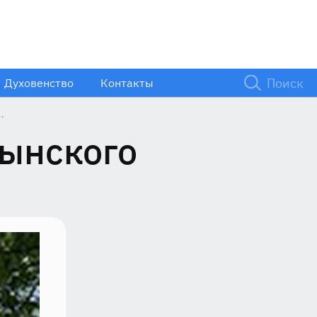
Духовенство
Контакты
мынского
о