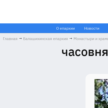
О епархии
Новости
Главная
→
Балашихинская епархия
→
Монастыри и хра
часовня