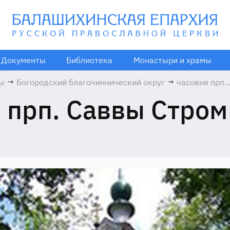
Документы
Библиотека
Монастыри и храмы
мы
→
Богородский благочиннический округ
→
часовня прп.
Саввы
 прп. Саввы Стро
Стромынског