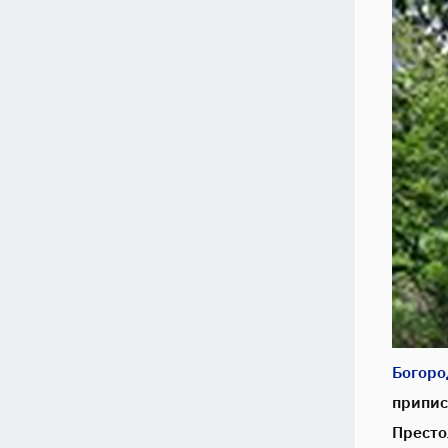
Богоро
припис
Престо