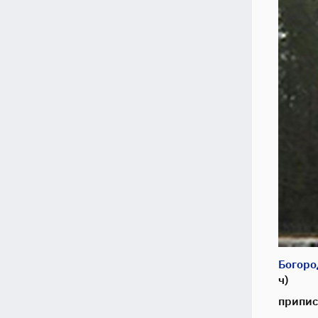
Богоро
ч)
припис