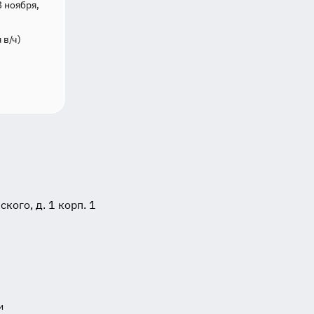
3 ноября,
 в/ч)
ого, д. 1 корп. 1
и