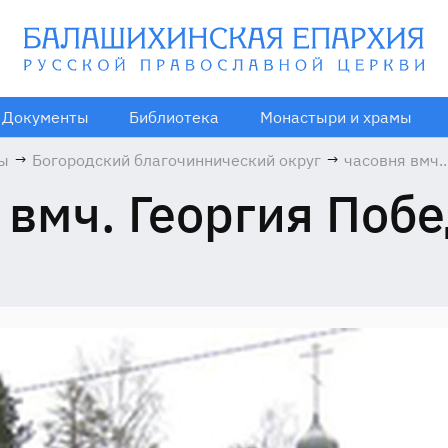
Документы
Библиотека
Монастыри и храмы
мы
→
Богородский благочиннический округ
→
часовня вмч.
Георгия
 вмч. Георгия Поб
Победоносца