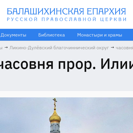
Документы
Библиотека
Монастыри и храмы
мы
→
Ликино-Дулёвский благочиннический округ
→
часовня
Илии
часовня прор. Или