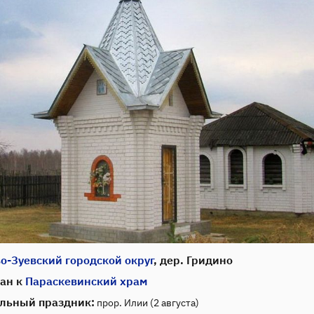
о-Зуевский городской округ
, дер. Гридино
ан к
Параскевинский храм
льный праздник:
прор. Илии (2 августа)