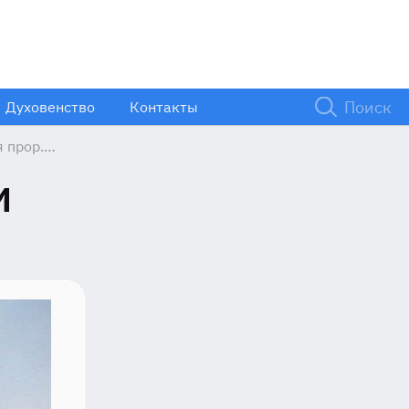
Духовенство
Контакты
 прор.
и