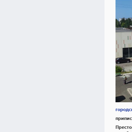
городс
припис
Престо