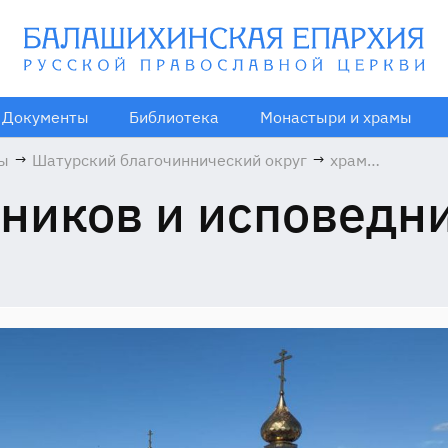
Документы
Библиотека
Монастыри и храмы
мы
→
Шатурский благочиннический округ
→
храм
Новомучеников
ников и исповедн
исповедников
Шатурских