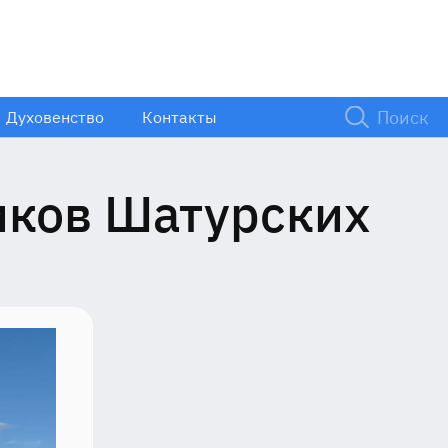
Духовенство
Контакты
 и
иков Шатурских