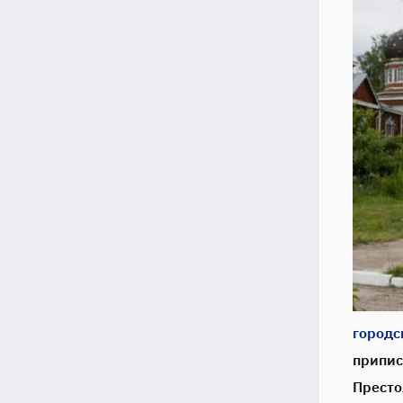
городс
припис
Престо