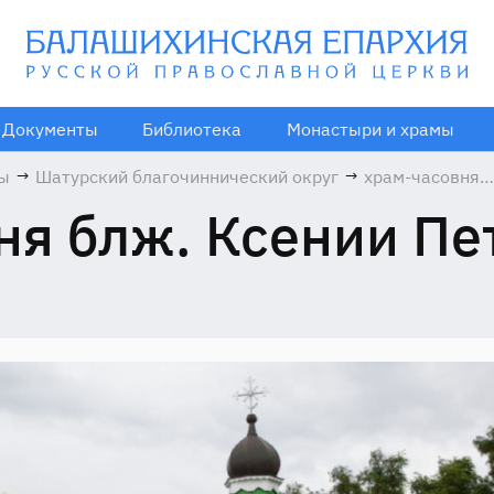
Документы
Библиотека
Монастыри и храмы
мы
→
Шатурский благочиннический округ
→
храм-часовня
блж. Ксении
ня блж. Ксении Пе
Петербургской