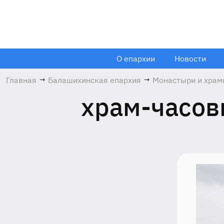
О епархии
Новости
Главная
→
Балашихинская епархия
→
Монастыри и хра
храм-часов