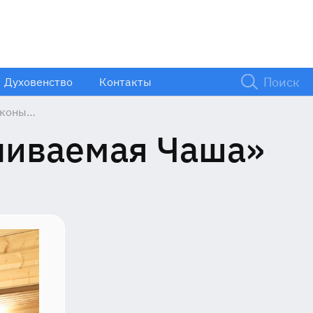
Духовенство
Контакты
иконы
й Матери
пиваемая Чаша»
иваемая