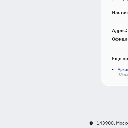
Настоя
Адрес:
Офици
Еще но
Архи
18 ма
143900, Моско