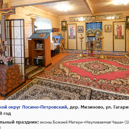
кой округ Лосино-Петровский
, дер. Мизиново, ул. Гагари
8 год
льный праздник:
иконы Божией Матери «Неупиваемая Чаша» (18
)