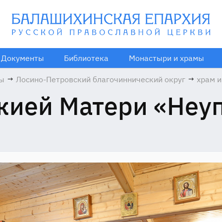
Документы
Библиотека
Монастыри и храмы
мы
→
Лосино-Петровский благочиннический округ
→
храм 
Божие
жией Матери «Неу
«Неуп
Чаша»