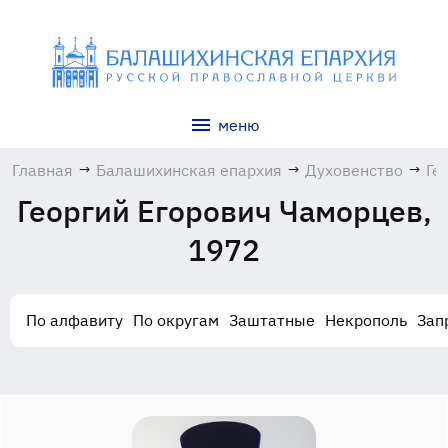
меню
Главная
→
Балашихинская епархия
→
Духовенство
→
Ге
Ег
Георгий Егорович Чаморцев,
Ча
19
1972
По алфавиту
По округам
Заштатные
Некрополь
Зап