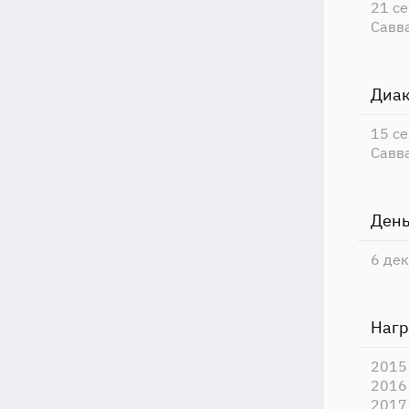
21 с
Савва
Диак
15 с
Савва
День
6 де
Наг
2015
2016
2017 