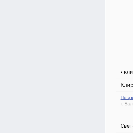
• кл
Кли
Покр
г. Ба
Свет