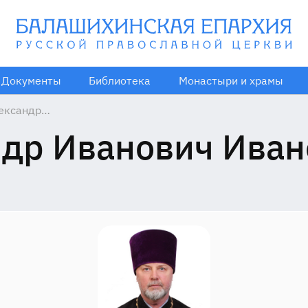
Документы
Библиотека
Монастыри и храмы
ександр
анович Иванов,
др Иванович Иван
71