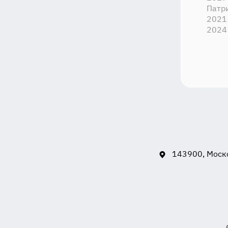
Патр
2021
2024
143900, Моско