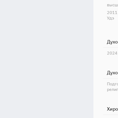
высш
2011 
Удэ
Духо
2024
Духо
Подг
рели
Хиро