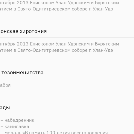
ентября 2013 Епископом Улан-Удэнским и Бурятским
тием в Свято-Одигитриевском соборе г. Улан-Удэ
онская хиротония
ентября 2013 Епископом Улан-Удэнским и Бурятским
тием в Свято-Одигитриевском соборе г. Улан-Удэ
 тезоименитства
кабря
рады
 – набедренник
 – камилавка
– медаль «В память 100-летия восстановления