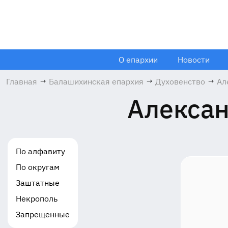
О епархии
Новости
Главная
→
Балашихинская епархия
→
Духовенство
→
Ал
Ив
Алексан
19
По алфавиту
По округам
Заштатные
Некрополь
Запрещенные