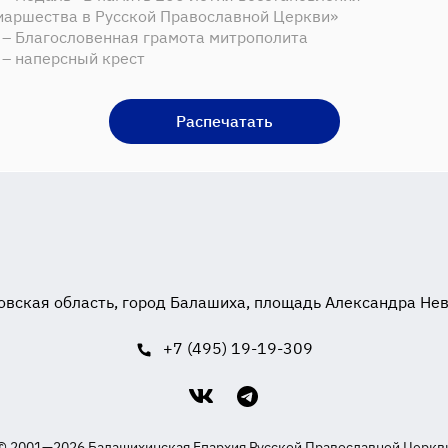
иаршества в Русской Православной Церкви»
 – Благословенная грамота митрополита
 – наперсный крест
Распечатать
вская область, город Балашиха, площадь Александра Невск
+7 (495) 19-19-309
© 2001—2026 Балашихинская Епархия Русской Православной Церкв