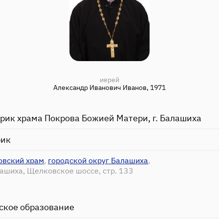
иерей
Александр Иванович Иванов, 1971
ирик храма Покрова Божией Матери, г. Балашиха
рик
овский храм
,
городской округ Балашиха
,
лашиха, Щелковское шоссе, стр. 133
ское образование