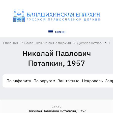
меню
Главная
→
Балашихинская епархия
→
Духовенство
→
Ни
Па
Николай Павлович
По
19
Потапкин, 1957
По алфавиту
По округам
Заштатные
Некрополь
Зап
иерей
Николай Павлович Потапкин, 1957