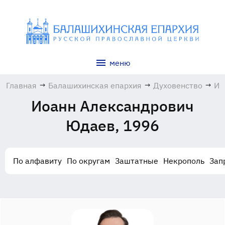
меню
Главная
→
Балашихинская епархия
→
Духовенство
→
Ио
Ал
Иоанн Александрович
Юд
19
Юдаев, 1996
По алфавиту
По округам
Заштатные
Некрополь
Зап