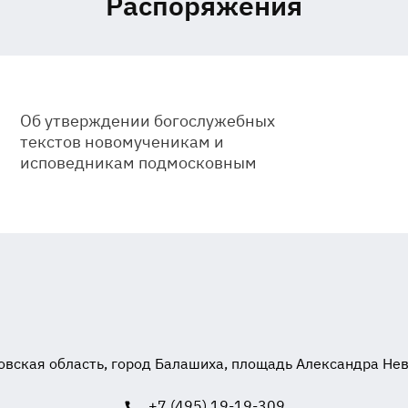
Распоряжения
Об утверждении богослужебных
текстов новомученикам и
исповедникам подмосковным
вская область, город Балашиха, площадь Александра Невск
+7 (495) 19-19-309