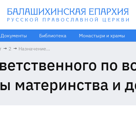
Документы
Библиотека
Монастыри и храмы
т
→
2
→
Назначение
ответственного
ветственного по в
по вопросам
семьи, защиты
материнства и
ы материнства и д
детства