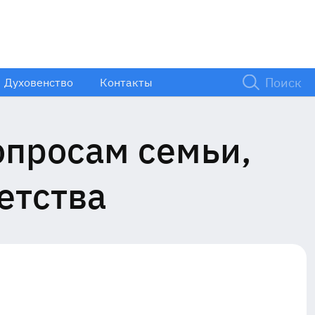
Духовенство
Контакты
опросам семьи,
етства