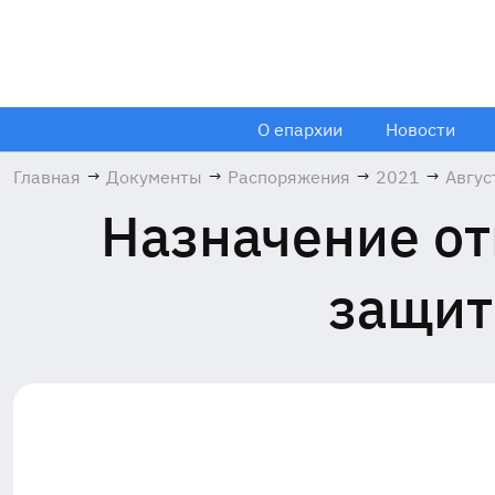
О епархии
Новости
Главная
→
Документы
→
Распоряжения
→
2021
→
Авгус
Назначение от
защит