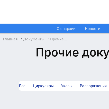
О епархии
Новости
Главная
→
Документы
→
Прочие
документы
Прочие доку
Все
Циркуляры
Указы
Распоряжения