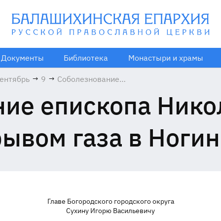
Документы
Библиотека
Монастыри и храмы
ентябрь
→
9
→
Соболезнование
епископа
ие епископа Никол
Николая в связи
со взрывом газа в
Ногинске
рывом газа в Ногин
Главе Богородского городского округа
Сухину Игорю Васильевичу