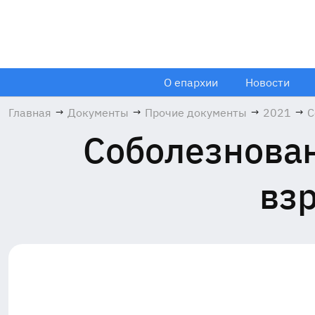
О епархии
Новости
Главная
→
Документы
→
Прочие документы
→
2021
→
С
Соболезнован
вз