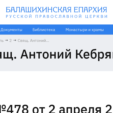
Документы
Библиотека
Монастыри и храмы
ль
→
2
→
Свящ. Антоний
Кебряков
ящ. Антоний Кебря
478 от 2 апреля 2