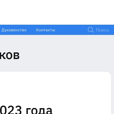
Духовенство
Контакты
ков
023 года