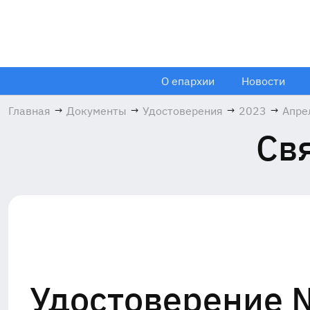
О епархии
Новости
Главная
→
Документы
→
Удостоверения
→
2023
→
Апре
Св
Удостоверение №