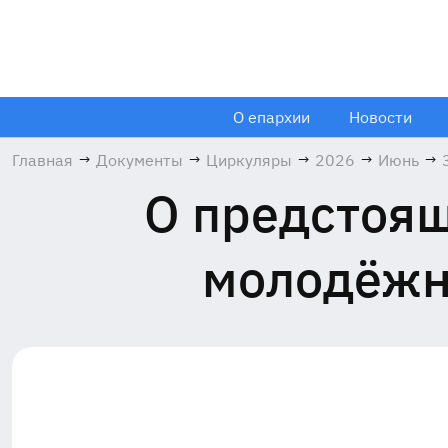
О епархии
Новости
Главная
→
Документы
→
Циркуляры
→
2026
→
Июнь
→
О предстоя
молодёжно