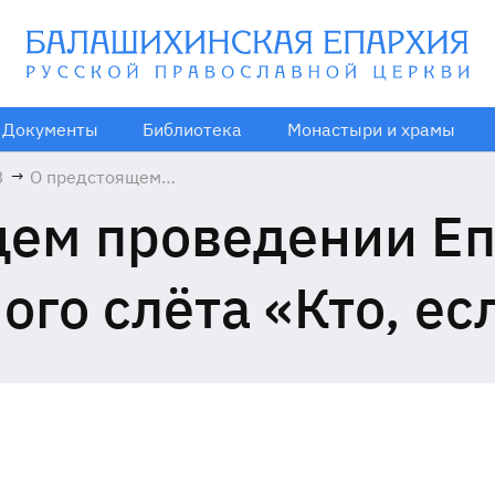
Документы
Библиотека
Монастыри и храмы
3
→
О предстоящем
проведении
щем проведении Еп
Епархиального
молодёжного
слёта «Кто, если
го слёта «Кто, ес
не мы?»