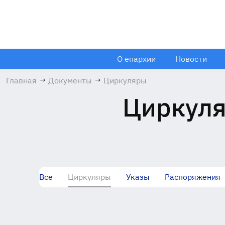
О епархии
Новости
Главная
→
Документы
→
Циркуляры
Циркуля
Все
Циркуляры
Указы
Распоряжения